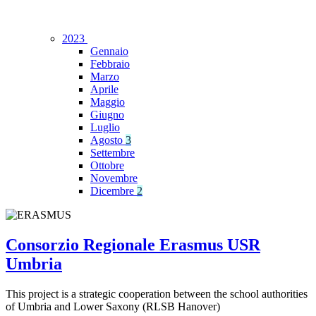
2023
Gennaio
Febbraio
Marzo
Aprile
Maggio
Giugno
Luglio
Agosto
3
Settembre
Ottobre
Novembre
Dicembre
2
Consorzio Regionale Erasmus USR
Umbria
This project is a strategic cooperation between the school authorities
of Umbria and Lower Saxony (RLSB Hanover)