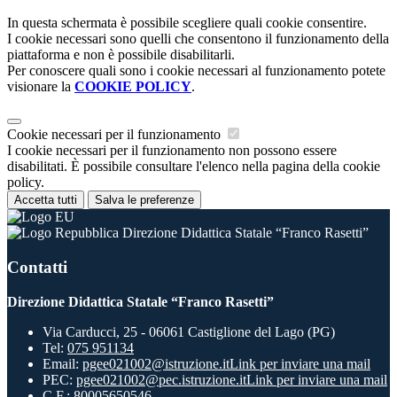
In questa schermata è possibile scegliere quali cookie consentire.
I cookie necessari sono quelli che consentono il funzionamento della
piattaforma e non è possibile disabilitarli.
Per conoscere quali sono i cookie necessari al funzionamento potete
visionare la
COOKIE POLICY
.
Cookie necessari per il funzionamento
I cookie necessari per il funzionamento non possono essere
disabilitati. È possibile consultare l'elenco nella pagina della cookie
policy.
Accetta tutti
Salva le preferenze
Direzione Didattica Statale “Franco Rasetti”
Contatti
Direzione Didattica Statale “Franco Rasetti”
Via Carducci, 25 - 06061 Castiglione del Lago (PG)
Tel:
075 951134
Email:
pgee021002@istruzione.it
Link per inviare una mail
PEC:
pgee021002@pec.istruzione.it
Link per inviare una mail
C.F.: 80005650546