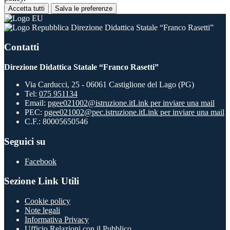
Accetta tutti
Salva le preferenze
Direzione Didattica Statale “Franco Rasetti”
Contatti
Direzione Didattica Statale “Franco Rasetti”
Via Carducci, 25 - 06061 Castiglione del Lago (PG)
Tel:
075 951134
Email:
pgee021002@istruzione.it
Link per inviare una mail
PEC:
pgee021002@pec.istruzione.it
Link per inviare una mail
C.F.: 80005650546
Seguici su
Facebook
Sezione Link Utili
Cookie policy
Note legali
Informativa Privacy
Ufficio Relazioni con il Pubblico