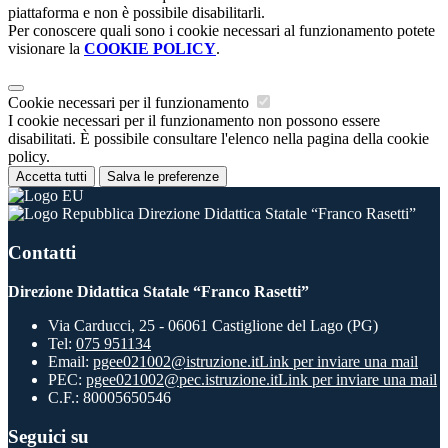
piattaforma e non è possibile disabilitarli.
Per conoscere quali sono i cookie necessari al funzionamento potete
visionare la
COOKIE POLICY
.
Cookie necessari per il funzionamento
I cookie necessari per il funzionamento non possono essere
disabilitati. È possibile consultare l'elenco nella pagina della cookie
policy.
Accetta tutti
Salva le preferenze
Direzione Didattica Statale “Franco Rasetti”
Contatti
Direzione Didattica Statale “Franco Rasetti”
Via Carducci, 25 - 06061 Castiglione del Lago (PG)
Tel:
075 951134
Email:
pgee021002@istruzione.it
Link per inviare una mail
PEC:
pgee021002@pec.istruzione.it
Link per inviare una mail
C.F.: 80005650546
Seguici su