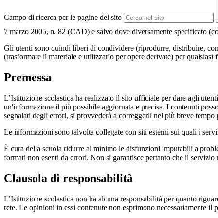
Campo di ricerca per le pagine del sito
7 marzo 2005, n. 82 (CAD) e salvo dove diversamente specificato (compre
Gli utenti sono quindi liberi di condividere (riprodurre, distribuire, 
(trasformare il materiale e utilizzarlo per opere derivate) per qualsiasi
Premessa
L’Istituzione scolastica ha realizzato il sito ufficiale per dare agli ut
un'informazione il più possibile aggiornata e precisa. I contenuti poss
segnalati degli errori, si provvederà a correggerli nel più breve tempo 
Le informazioni sono talvolta collegate con siti esterni sui quali i serv
È cura della scuola ridurre al minimo le disfunzioni imputabili a problemi
formati non esenti da errori. Non si garantisce pertanto che il servizio
Clausola di responsabilità
L’Istituzione scolastica non ha alcuna responsabilità per quanto riguarda
rete. Le opinioni in essi contenute non esprimono necessariamente il pu