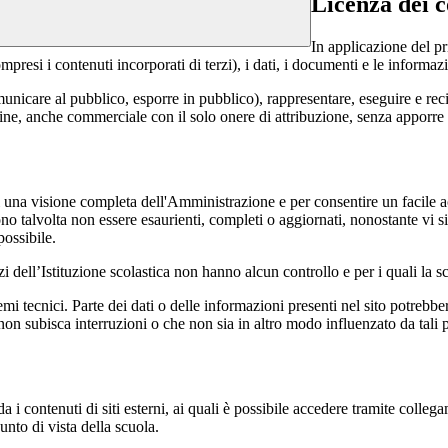
Licenza dei c
In applicazione del pr
si i contenuti incorporati di terzi), i dati, i documenti e le informazi
comunicare al pubblico, esporre in pubblico), rappresentare, eseguire e r
 fine, anche commerciale con il solo onere di attribuzione, senza apporre 
enti una visione completa dell'Amministrazione e per consentire un facile ac
ono talvolta non essere esaurienti, completi o aggiornati, nonostante vi
possibile.
izi dell’Istituzione scolastica non hanno alcun controllo e per i quali la
 tecnici. Parte dei dati o delle informazioni presenti nel sito potrebbero 
 non subisca interruzioni o che non sia in altro modo influenzato da tali 
 i contenuti di siti esterni, ai quali è possibile accedere tramite collegam
nto di vista della scuola.