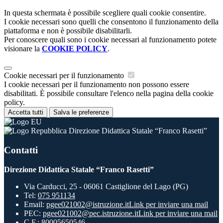
In questa schermata è possibile scegliere quali cookie consentire.
I cookie necessari sono quelli che consentono il funzionamento della
piattaforma e non è possibile disabilitarli.
Per conoscere quali sono i cookie necessari al funzionamento potete
visionare la
COOKIE POLICY
.
Cookie necessari per il funzionamento
I cookie necessari per il funzionamento non possono essere
disabilitati. È possibile consultare l'elenco nella pagina della cookie
policy.
Accetta tutti
Salva le preferenze
Direzione Didattica Statale “Franco Rasetti”
Contatti
Direzione Didattica Statale “Franco Rasetti”
Via Carducci, 25 - 06061 Castiglione del Lago (PG)
Tel:
075 951134
Email:
pgee021002@istruzione.it
Link per inviare una mail
PEC:
pgee021002@pec.istruzione.it
Link per inviare una mail
C.F.: 80005650546