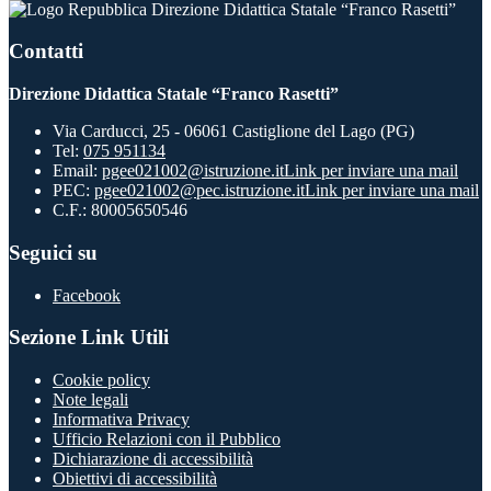
Direzione Didattica Statale “Franco Rasetti”
Contatti
Direzione Didattica Statale “Franco Rasetti”
Via Carducci, 25 - 06061 Castiglione del Lago (PG)
Tel:
075 951134
Email:
pgee021002@istruzione.it
Link per inviare una mail
PEC:
pgee021002@pec.istruzione.it
Link per inviare una mail
C.F.: 80005650546
Seguici su
Facebook
Sezione Link Utili
Cookie policy
Note legali
Informativa Privacy
Ufficio Relazioni con il Pubblico
Dichiarazione di accessibilità
Obiettivi di accessibilità