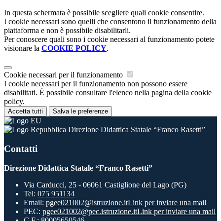
In questa schermata è possibile scegliere quali cookie consentire.
I cookie necessari sono quelli che consentono il funzionamento della
piattaforma e non è possibile disabilitarli.
Per conoscere quali sono i cookie necessari al funzionamento potete
visionare la
COOKIE POLICY
.
Cookie necessari per il funzionamento
I cookie necessari per il funzionamento non possono essere
disabilitati. È possibile consultare l'elenco nella pagina della cookie
policy.
Accetta tutti
Salva le preferenze
Direzione Didattica Statale “Franco Rasetti”
Contatti
Direzione Didattica Statale “Franco Rasetti”
Via Carducci, 25 - 06061 Castiglione del Lago (PG)
Tel:
075 951134
Email:
pgee021002@istruzione.it
Link per inviare una mail
PEC:
pgee021002@pec.istruzione.it
Link per inviare una mail
C.F.: 80005650546