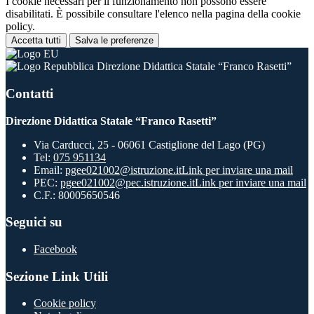
I cookie necessari per il funzionamento non possono essere
disabilitati. È possibile consultare l'elenco nella pagina della cookie
policy.
Accetta tutti
Salva le preferenze
Direzione Didattica Statale “Franco Rasetti”
Contatti
Direzione Didattica Statale “Franco Rasetti”
Via Carducci, 25 - 06061 Castiglione del Lago (PG)
Tel:
075 951134
Email:
pgee021002@istruzione.it
Link per inviare una mail
PEC:
pgee021002@pec.istruzione.it
Link per inviare una mail
C.F.: 80005650546
Seguici su
Facebook
Sezione Link Utili
Cookie policy