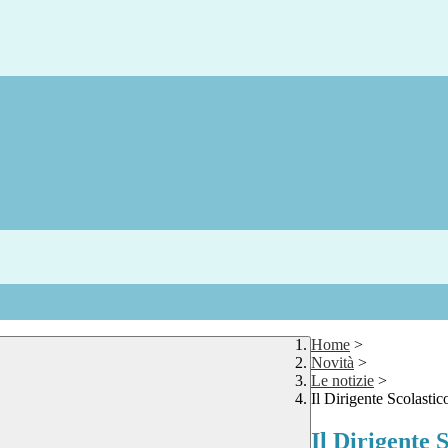
Home
>
Novità
>
Le notizie
>
Il Dirigente Scolasti
Il Dirigente S