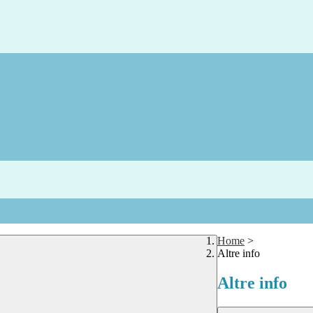
Home
>
Altre info
Altre info