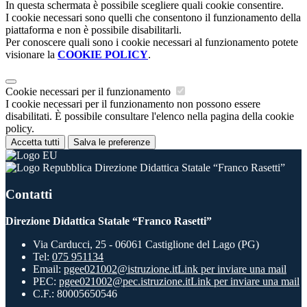
In questa schermata è possibile scegliere quali cookie consentire.
I cookie necessari sono quelli che consentono il funzionamento della
piattaforma e non è possibile disabilitarli.
Per conoscere quali sono i cookie necessari al funzionamento potete
visionare la
COOKIE POLICY
.
Cookie necessari per il funzionamento
I cookie necessari per il funzionamento non possono essere
disabilitati. È possibile consultare l'elenco nella pagina della cookie
policy.
Accetta tutti
Salva le preferenze
Direzione Didattica Statale “Franco Rasetti”
Contatti
Direzione Didattica Statale “Franco Rasetti”
Via Carducci, 25 - 06061 Castiglione del Lago (PG)
Tel:
075 951134
Email:
pgee021002@istruzione.it
Link per inviare una mail
PEC:
pgee021002@pec.istruzione.it
Link per inviare una mail
C.F.: 80005650546