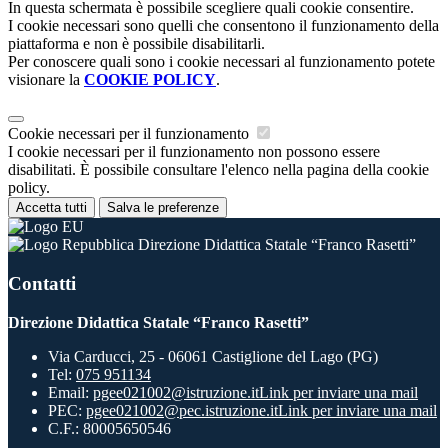
In questa schermata è possibile scegliere quali cookie consentire.
I cookie necessari sono quelli che consentono il funzionamento della
piattaforma e non è possibile disabilitarli.
Per conoscere quali sono i cookie necessari al funzionamento potete
visionare la
COOKIE POLICY
.
Cookie necessari per il funzionamento
I cookie necessari per il funzionamento non possono essere
disabilitati. È possibile consultare l'elenco nella pagina della cookie
policy.
Accetta tutti
Salva le preferenze
Direzione Didattica Statale “Franco Rasetti”
Contatti
Direzione Didattica Statale “Franco Rasetti”
Via Carducci, 25 - 06061 Castiglione del Lago (PG)
Tel:
075 951134
Email:
pgee021002@istruzione.it
Link per inviare una mail
PEC:
pgee021002@pec.istruzione.it
Link per inviare una mail
C.F.: 80005650546