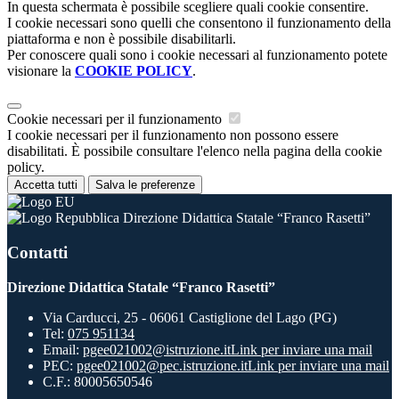
In questa schermata è possibile scegliere quali cookie consentire.
I cookie necessari sono quelli che consentono il funzionamento della
piattaforma e non è possibile disabilitarli.
Per conoscere quali sono i cookie necessari al funzionamento potete
visionare la
COOKIE POLICY
.
Cookie necessari per il funzionamento
I cookie necessari per il funzionamento non possono essere
disabilitati. È possibile consultare l'elenco nella pagina della cookie
policy.
Accetta tutti
Salva le preferenze
Direzione Didattica Statale “Franco Rasetti”
Contatti
Direzione Didattica Statale “Franco Rasetti”
Via Carducci, 25 - 06061 Castiglione del Lago (PG)
Tel:
075 951134
Email:
pgee021002@istruzione.it
Link per inviare una mail
PEC:
pgee021002@pec.istruzione.it
Link per inviare una mail
C.F.: 80005650546