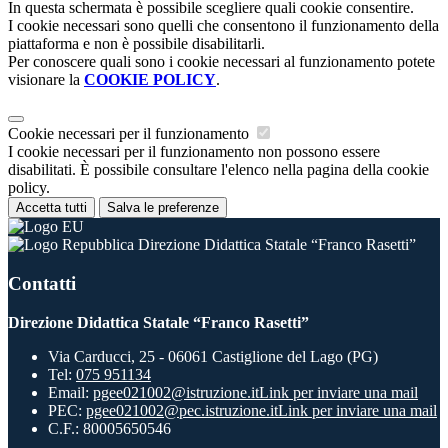
In questa schermata è possibile scegliere quali cookie consentire.
I cookie necessari sono quelli che consentono il funzionamento della
piattaforma e non è possibile disabilitarli.
Per conoscere quali sono i cookie necessari al funzionamento potete
visionare la
COOKIE POLICY
.
Cookie necessari per il funzionamento
I cookie necessari per il funzionamento non possono essere
disabilitati. È possibile consultare l'elenco nella pagina della cookie
policy.
Accetta tutti
Salva le preferenze
Direzione Didattica Statale “Franco Rasetti”
Contatti
Direzione Didattica Statale “Franco Rasetti”
Via Carducci, 25 - 06061 Castiglione del Lago (PG)
Tel:
075 951134
Email:
pgee021002@istruzione.it
Link per inviare una mail
PEC:
pgee021002@pec.istruzione.it
Link per inviare una mail
C.F.: 80005650546