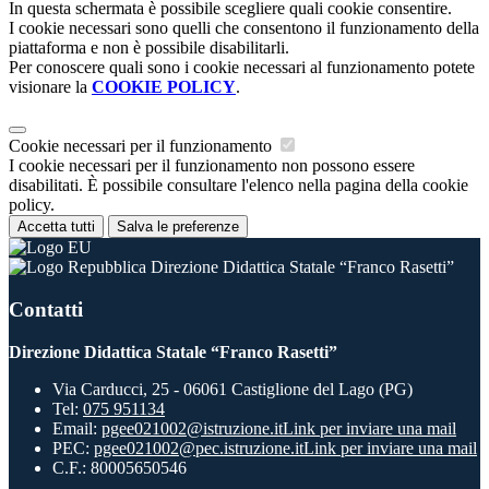
In questa schermata è possibile scegliere quali cookie consentire.
I cookie necessari sono quelli che consentono il funzionamento della
piattaforma e non è possibile disabilitarli.
Per conoscere quali sono i cookie necessari al funzionamento potete
visionare la
COOKIE POLICY
.
Cookie necessari per il funzionamento
I cookie necessari per il funzionamento non possono essere
disabilitati. È possibile consultare l'elenco nella pagina della cookie
policy.
Accetta tutti
Salva le preferenze
Direzione Didattica Statale “Franco Rasetti”
Contatti
Direzione Didattica Statale “Franco Rasetti”
Via Carducci, 25 - 06061 Castiglione del Lago (PG)
Tel:
075 951134
Email:
pgee021002@istruzione.it
Link per inviare una mail
PEC:
pgee021002@pec.istruzione.it
Link per inviare una mail
C.F.: 80005650546