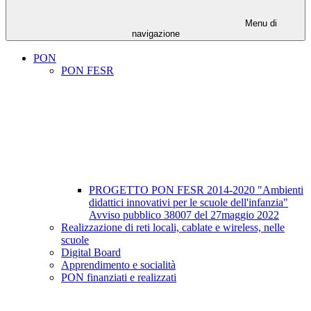
Menu di
navigazione
PON
PON FESR
PROGETTO PON FESR 2014-2020 "Ambienti
didattici innovativi per le scuole dell'infanzia"
Avviso pubblico 38007 del 27maggio 2022
Realizzazione di reti locali, cablate e wireless, nelle
scuole
Digital Board
Apprendimento e socialità
PON finanziati e realizzati