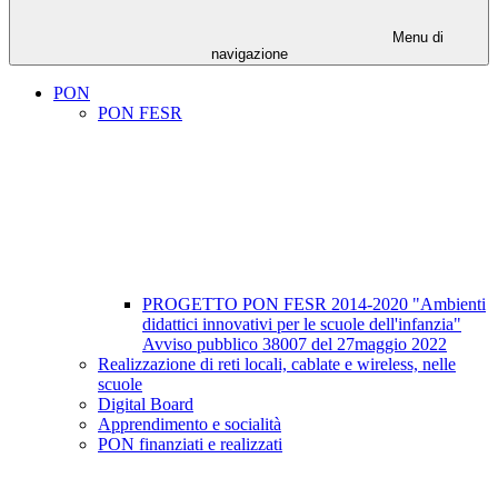
Menu di
navigazione
PON
PON FESR
PROGETTO PON FESR 2014-2020 "Ambienti
didattici innovativi per le scuole dell'infanzia"
Avviso pubblico 38007 del 27maggio 2022
Realizzazione di reti locali, cablate e wireless, nelle
scuole
Digital Board
Apprendimento e socialità
PON finanziati e realizzati