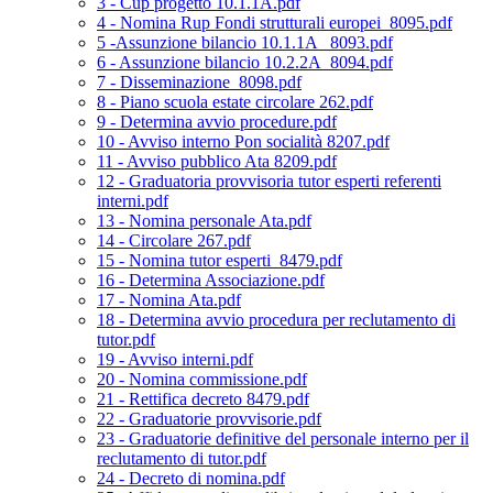
3 - Cup progetto 10.1.1A.pdf
4 - Nomina Rup Fondi strutturali europei_8095.pdf
5 -Assunzione bilancio 10.1.1A _8093.pdf
6 - Assunzione bilancio 10.2.2A_8094.pdf
7 - Disseminazione_8098.pdf
8 - Piano scuola estate circolare 262.pdf
9 - Determina avvio procedure.pdf
10 - Avviso interno Pon socialità 8207.pdf
11 - Avviso pubblico Ata 8209.pdf
12 - Graduatoria provvisoria tutor esperti referenti
interni.pdf
13 - Nomina personale Ata.pdf
14 - Circolare 267.pdf
15 - Nomina tutor esperti_8479.pdf
16 - Determina Associazione.pdf
17 - Nomina Ata.pdf
18 - Determina avvio procedura per reclutamento di
tutor.pdf
19 - Avviso interni.pdf
20 - Nomina commissione.pdf
21 - Rettifica decreto 8479.pdf
22 - Graduatorie provvisorie.pdf
23 - Graduatorie definitive del personale interno per il
reclutamento di tutor.pdf
24 - Decreto di nomina.pdf