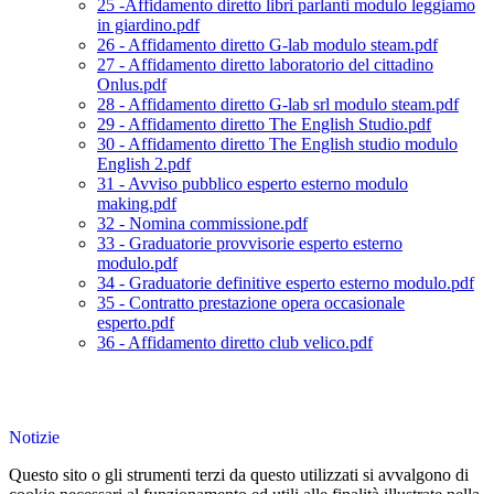
25 -Affidamento diretto libri parlanti modulo leggiamo
in giardino.pdf
26 - Affidamento diretto G-lab modulo steam.pdf
27 - Affidamento diretto laboratorio del cittadino
Onlus.pdf
28 - Affidamento diretto G-lab srl modulo steam.pdf
29 - Affidamento diretto The English Studio.pdf
30 - Affidamento diretto The English studio modulo
English 2.pdf
31 - Avviso pubblico esperto esterno modulo
making.pdf
32 - Nomina commissione.pdf
33 - Graduatorie provvisorie esperto esterno
modulo.pdf
34 - Graduatorie definitive esperto esterno modulo.pdf
35 - Contratto prestazione opera occasionale
esperto.pdf
36 - Affidamento diretto club velico.pdf
Notizie
Questo sito o gli strumenti terzi da questo utilizzati si avvalgono di