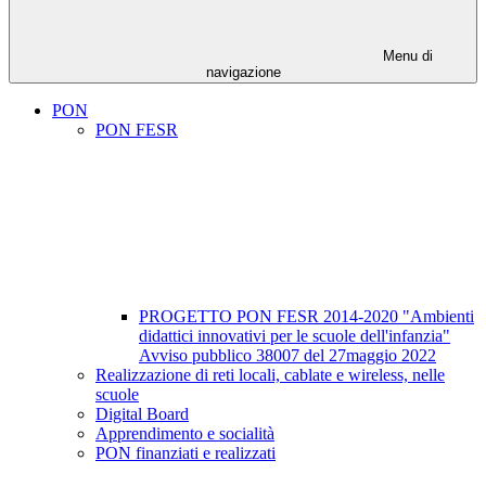
Menu di
navigazione
PON
PON FESR
PROGETTO PON FESR 2014-2020 "Ambienti
didattici innovativi per le scuole dell'infanzia"
Avviso pubblico 38007 del 27maggio 2022
Realizzazione di reti locali, cablate e wireless, nelle
scuole
Digital Board
Apprendimento e socialità
PON finanziati e realizzati