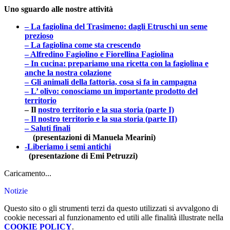
Uno sguardo alle nostre attività
– La fagiolina del Trasimeno: dagli Etruschi un seme
prezioso
– La fagiolina come sta crescendo
– Alfredino Fagiolino e Fiorellina Fagiolina
– In cucina: prepariamo una ricetta con la fagiolina e
anche la nostra colazione
– Gli animali della fattoria, cosa si fa in campagna
– L’ olivo: conosciamo un importante prodotto del
territorio
– Il
nostro territorio e la sua storia (parte I)
– Il nostro territorio e la sua storia (parte II)
– Saluti finali
(presentazioni di Manuela
Mearini)
-Liberiamo i semi antichi
(presentazione di Emi Petruzzi)
Caricamento...
Notizie
Questo sito o gli strumenti terzi da questo utilizzati si avvalgono di
cookie necessari al funzionamento ed utili alle finalità illustrate nella
COOKIE POLICY
.