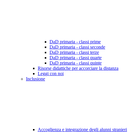
DaD primaria - classi prime
DaD primaria - classi seconde
DaD primaria - classi terze
DaD primaria - classi quarte
DaD primaria - classi quinte
Risorse didattiche per accorciare la distanza
Leggi con noi
Inclusione
Accoglienza e integrazione degli alunni stranieri