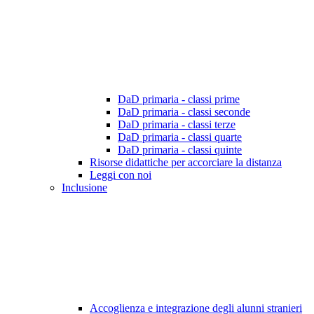
DaD primaria - classi prime
DaD primaria - classi seconde
DaD primaria - classi terze
DaD primaria - classi quarte
DaD primaria - classi quinte
Risorse didattiche per accorciare la distanza
Leggi con noi
Inclusione
Accoglienza e integrazione degli alunni stranieri