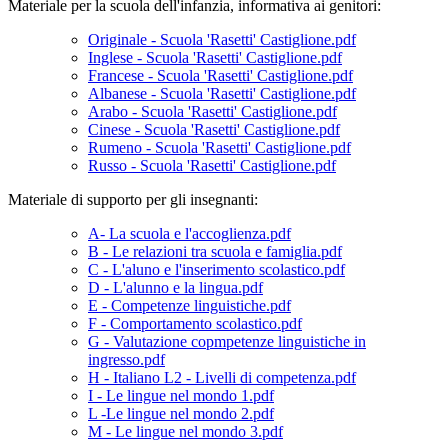
Materiale per la scuola dell'infanzia, informativa ai genitori:
Originale - Scuola 'Rasetti' Castiglione.pdf
Inglese - Scuola 'Rasetti' Castiglione.pdf
Francese - Scuola 'Rasetti' Castiglione.pdf
Albanese - Scuola 'Rasetti' Castiglione.pdf
Arabo - Scuola 'Rasetti' Castiglione.pdf
Cinese - Scuola 'Rasetti' Castiglione.pdf
Rumeno - Scuola 'Rasetti' Castiglione.pdf
Russo - Scuola 'Rasetti' Castiglione.pdf
Materiale di supporto per gli insegnanti:
A- La scuola e l'accoglienza.pdf
B - Le relazioni tra scuola e famiglia.pdf
C - L'aluno e l'inserimento scolastico.pdf
D - L'alunno e la lingua.pdf
E - Competenze linguistiche.pdf
F - Comportamento scolastico.pdf
G - Valutazione copmpetenze linguistiche in
ingresso.pdf
H - Italiano L2 - Livelli di competenza.pdf
I - Le lingue nel mondo 1.pdf
L -Le lingue nel mondo 2.pdf
M - Le lingue nel mondo 3.pdf