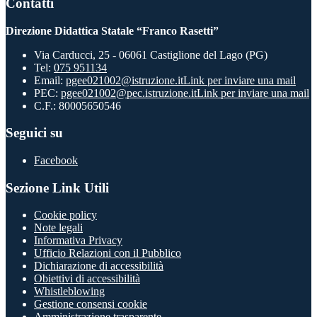
Contatti
Direzione Didattica Statale “Franco Rasetti”
Via Carducci, 25 - 06061 Castiglione del Lago (PG)
Tel:
075 951134
Email:
pgee021002@istruzione.it
Link per inviare una mail
PEC:
pgee021002@pec.istruzione.it
Link per inviare una mail
C.F.: 80005650546
Seguici su
Facebook
Sezione Link Utili
Cookie policy
Note legali
Informativa Privacy
Ufficio Relazioni con il Pubblico
Dichiarazione di accessibilità
Obiettivi di accessibilità
Whistleblowing
Gestione consensi cookie
Amministrazione trasparente