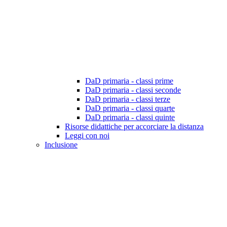
DaD primaria - classi prime
DaD primaria - classi seconde
DaD primaria - classi terze
DaD primaria - classi quarte
DaD primaria - classi quinte
Risorse didattiche per accorciare la distanza
Leggi con noi
Inclusione