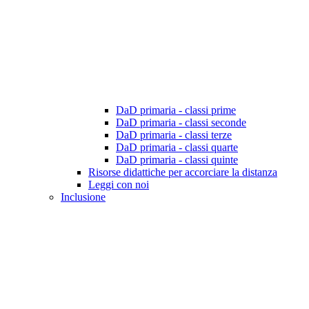
DaD primaria - classi prime
DaD primaria - classi seconde
DaD primaria - classi terze
DaD primaria - classi quarte
DaD primaria - classi quinte
Risorse didattiche per accorciare la distanza
Leggi con noi
Inclusione