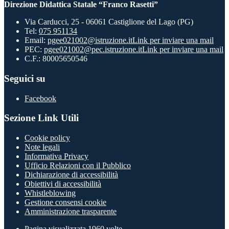
Direzione Didattica Statale “Franco Rasetti”
Via Carducci, 25 - 06061 Castiglione del Lago (PG)
Tel:
075 951134
Email:
pgee021002@istruzione.it
Link per inviare una mail
PEC:
pgee021002@pec.istruzione.it
Link per inviare una mail
C.F.: 80005650546
Seguici su
Facebook
Sezione Link Utili
Cookie policy
Note legali
Informativa Privacy
Ufficio Relazioni con il Pubblico
Dichiarazione di accessibilità
Obiettivi di accessibilità
Whistleblowing
Gestione consensi cookie
Amministrazione trasparente
Pagina visualizzata
1960
volte