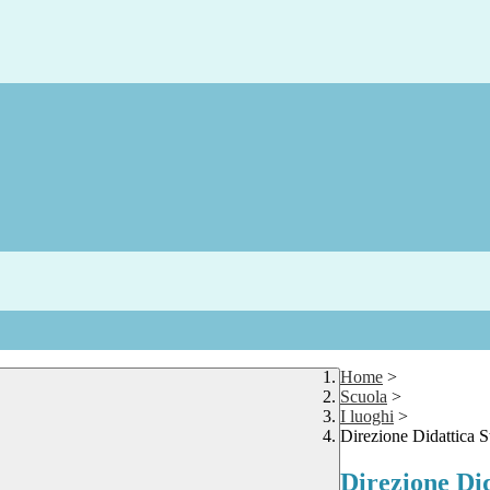
Home
>
Scuola
>
I luoghi
>
Direzione Didattica St
Direzione Did