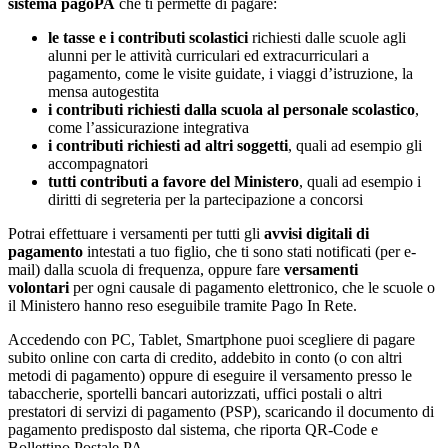
sistema pagoPA
che ti permette di pagare:
le tasse e i contributi scolastici
richiesti dalle scuole agli
alunni per le attività curriculari ed extracurriculari a
pagamento, come le visite guidate, i viaggi d’istruzione, la
mensa autogestita
i contributi richiesti dalla scuola al personale scolastico
,
come l’assicurazione integrativa
i contributi richiesti ad altri soggetti
, quali ad esempio gli
accompagnatori
tutti contributi a favore del Ministero
, quali ad esempio i
diritti di segreteria per la partecipazione a concorsi
Potrai effettuare i versamenti per tutti gli
avvisi digitali di
pagamento
intestati a tuo figlio, che ti sono stati notificati (per e-
mail) dalla scuola di frequenza, oppure fare
versamenti
volontari
per ogni causale di pagamento elettronico, che le scuole o
il Ministero hanno reso eseguibile tramite Pago In Rete.
Accedendo con PC, Tablet, Smartphone puoi scegliere di pagare
subito online con carta di credito, addebito in conto (o con altri
metodi di pagamento) oppure di eseguire il versamento presso le
tabaccherie, sportelli bancari autorizzati, uffici postali o altri
prestatori di servizi di pagamento (PSP), scaricando il documento di
pagamento predisposto dal sistema, che riporta QR-Code e
Bollettino Postale PA.