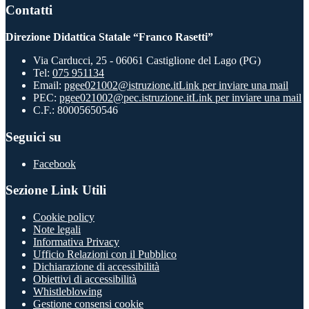
Contatti
Direzione Didattica Statale “Franco Rasetti”
Via Carducci, 25 - 06061 Castiglione del Lago (PG)
Tel:
075 951134
Email:
pgee021002@istruzione.it
Link per inviare una mail
PEC:
pgee021002@pec.istruzione.it
Link per inviare una mail
C.F.: 80005650546
Seguici su
Facebook
Sezione Link Utili
Cookie policy
Note legali
Informativa Privacy
Ufficio Relazioni con il Pubblico
Dichiarazione di accessibilità
Obiettivi di accessibilità
Whistleblowing
Gestione consensi cookie