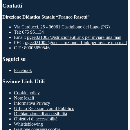
Contatti
Direzione Didattica Statale “Franco Rasetti”
Via Carducci, 25 - 06061 Castiglione del Lago (PG)
Tel:
075 951134
Email:
pgee021002@istruzione.it
Link per inviare una mail
PEC:
pgee021002@pec.istruzione.it
Link per inviare una mail
C.F.: 80005650546
Seguici su
Facebook
Sezione Link Utili
Cookie policy
Note legali
Informativa Privacy
Ufficio Relazioni con il Pubblico
Dichiarazione di accessibilità
Obiettivi di accessibilità
Whistleblowing
Gestione consensi cookie