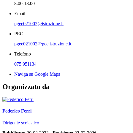
8.00-13.00
Email
pgee021002@istruzione.it
PEC
pgee021002@pec.istruzione.it
Telefono
075 951134
Naviga su Google Maps
Organizzato da
Federico Ferri
Dirigente scolastico
Pubblicato:
30-08-2023 -
Revisione:
23-02-2026