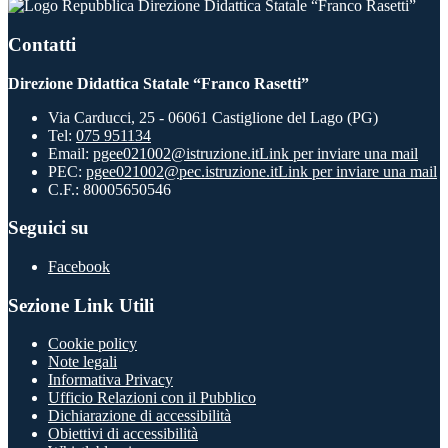
Direzione Didattica Statale “Franco Rasetti”
Contatti
Direzione Didattica Statale “Franco Rasetti”
Via Carducci, 25 - 06061 Castiglione del Lago (PG)
Tel:
075 951134
Email:
pgee021002@istruzione.it
Link per inviare una mail
PEC:
pgee021002@pec.istruzione.it
Link per inviare una mail
C.F.: 80005650546
Seguici su
Facebook
Sezione Link Utili
Cookie policy
Note legali
Informativa Privacy
Ufficio Relazioni con il Pubblico
Dichiarazione di accessibilità
Obiettivi di accessibilità