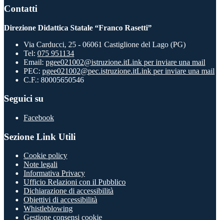
Contatti
Direzione Didattica Statale “Franco Rasetti”
Via Carducci, 25 - 06061 Castiglione del Lago (PG)
Tel:
075 951134
Email:
pgee021002@istruzione.it
Link per inviare una mail
PEC:
pgee021002@pec.istruzione.it
Link per inviare una mail
C.F.: 80005650546
Seguici su
Facebook
Sezione Link Utili
Cookie policy
Note legali
Informativa Privacy
Ufficio Relazioni con il Pubblico
Dichiarazione di accessibilità
Obiettivi di accessibilità
Whistleblowing
Gestione consensi cookie