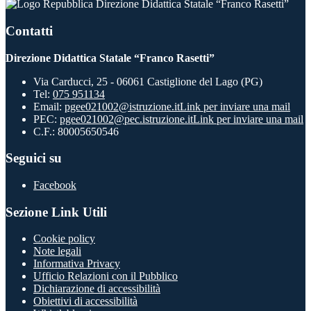
Direzione Didattica Statale “Franco Rasetti”
Contatti
Direzione Didattica Statale “Franco Rasetti”
Via Carducci, 25 - 06061 Castiglione del Lago (PG)
Tel:
075 951134
Email:
pgee021002@istruzione.it
Link per inviare una mail
PEC:
pgee021002@pec.istruzione.it
Link per inviare una mail
C.F.: 80005650546
Seguici su
Facebook
Sezione Link Utili
Cookie policy
Note legali
Informativa Privacy
Ufficio Relazioni con il Pubblico
Dichiarazione di accessibilità
Obiettivi di accessibilità