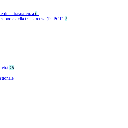
 e della trasparenza
6
rruzione e della trasparenza (PTPCT)
2
tività
28
stionale