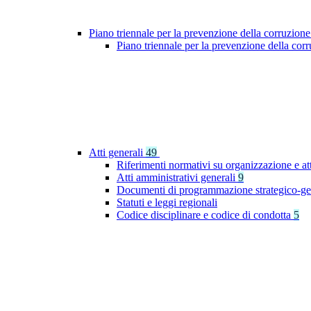
Piano triennale per la prevenzione della corruzione
Piano triennale per la prevenzione della co
Atti generali
49
Riferimenti normativi su organizzazione e at
Atti amministrativi generali
9
Documenti di programmazione strategico-ge
Statuti e leggi regionali
Codice disciplinare e codice di condotta
5