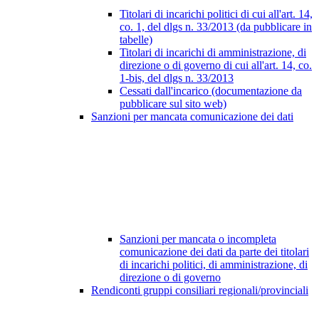
Titolari di incarichi politici di cui all'art. 14,
co. 1, del dlgs n. 33/2013 (da pubblicare in
tabelle)
Titolari di incarichi di amministrazione, di
direzione o di governo di cui all'art. 14, co.
1-bis, del dlgs n. 33/2013
Cessati dall'incarico (documentazione da
pubblicare sul sito web)
Sanzioni per mancata comunicazione dei dati
Sanzioni per mancata o incompleta
comunicazione dei dati da parte dei titolari
di incarichi politici, di amministrazione, di
direzione o di governo
Rendiconti gruppi consiliari regionali/provinciali