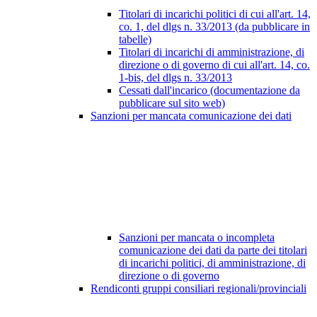
Titolari di incarichi politici di cui all'art. 14,
co. 1, del dlgs n. 33/2013 (da pubblicare in
tabelle)
Titolari di incarichi di amministrazione, di
direzione o di governo di cui all'art. 14, co.
1-bis, del dlgs n. 33/2013
Cessati dall'incarico (documentazione da
pubblicare sul sito web)
Sanzioni per mancata comunicazione dei dati
Sanzioni per mancata o incompleta
comunicazione dei dati da parte dei titolari
di incarichi politici, di amministrazione, di
direzione o di governo
Rendiconti gruppi consiliari regionali/provinciali