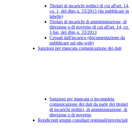
Titolari di incarichi politici di cui all'art. 14,
co. 1, del dlgs n. 33/2013 (da pubblicare in
tabelle)
Titolari di incarichi di amministrazione, di
direzione o di governo di cui all'art. 14, co.
1-bis, del dlgs n. 33/2013
Cessati dall'incarico (documentazione da
pubblicare sul sito web)
Sanzioni per mancata comunicazione dei dati
Sanzioni per mancata o incompleta
comunicazione dei dati da parte dei titolari
di incarichi politici, di amministrazione, di
direzione o di governo
Rendiconti gruppi consiliari regionali/provinciali