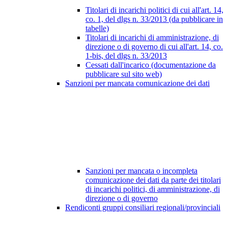
Titolari di incarichi politici di cui all'art. 14,
co. 1, del dlgs n. 33/2013 (da pubblicare in
tabelle)
Titolari di incarichi di amministrazione, di
direzione o di governo di cui all'art. 14, co.
1-bis, del dlgs n. 33/2013
Cessati dall'incarico (documentazione da
pubblicare sul sito web)
Sanzioni per mancata comunicazione dei dati
Sanzioni per mancata o incompleta
comunicazione dei dati da parte dei titolari
di incarichi politici, di amministrazione, di
direzione o di governo
Rendiconti gruppi consiliari regionali/provinciali