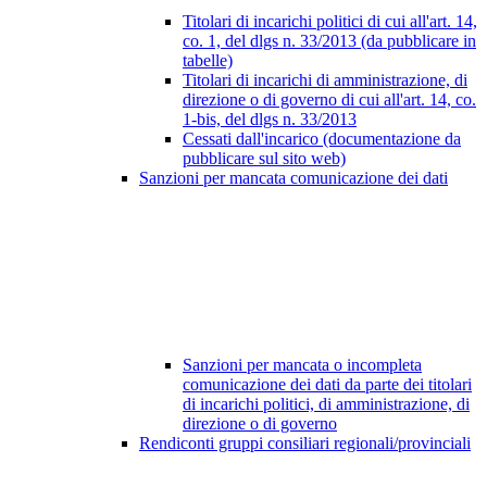
Titolari di incarichi politici di cui all'art. 14,
co. 1, del dlgs n. 33/2013 (da pubblicare in
tabelle)
Titolari di incarichi di amministrazione, di
direzione o di governo di cui all'art. 14, co.
1-bis, del dlgs n. 33/2013
Cessati dall'incarico (documentazione da
pubblicare sul sito web)
Sanzioni per mancata comunicazione dei dati
Sanzioni per mancata o incompleta
comunicazione dei dati da parte dei titolari
di incarichi politici, di amministrazione, di
direzione o di governo
Rendiconti gruppi consiliari regionali/provinciali