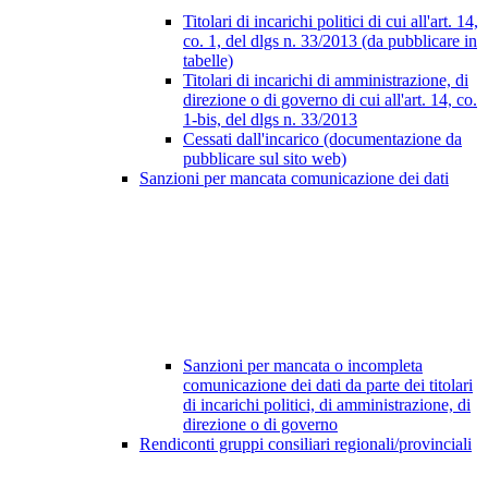
Titolari di incarichi politici di cui all'art. 14,
co. 1, del dlgs n. 33/2013 (da pubblicare in
tabelle)
Titolari di incarichi di amministrazione, di
direzione o di governo di cui all'art. 14, co.
1-bis, del dlgs n. 33/2013
Cessati dall'incarico (documentazione da
pubblicare sul sito web)
Sanzioni per mancata comunicazione dei dati
Sanzioni per mancata o incompleta
comunicazione dei dati da parte dei titolari
di incarichi politici, di amministrazione, di
direzione o di governo
Rendiconti gruppi consiliari regionali/provinciali