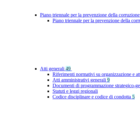
Piano triennale per la prevenzione della corruzione
Piano triennale per la prevenzione della co
Atti generali
49
Riferimenti normativi su organizzazione e at
Atti amministrativi generali
9
Documenti di programmazione strategico-ge
Statuti e leggi regionali
Codice disciplinare e codice di condotta
5