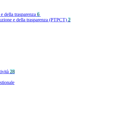
 e della trasparenza
6
rruzione e della trasparenza (PTPCT)
2
tività
28
stionale