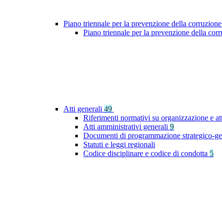
Piano triennale per la prevenzione della corruzione
Piano triennale per la prevenzione della co
Atti generali
49
Riferimenti normativi su organizzazione e at
Atti amministrativi generali
9
Documenti di programmazione strategico-ge
Statuti e leggi regionali
Codice disciplinare e codice di condotta
5