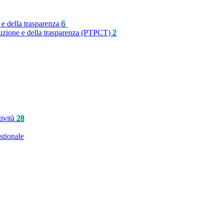
 e della trasparenza
6
rruzione e della trasparenza (PTPCT)
2
tività
28
stionale