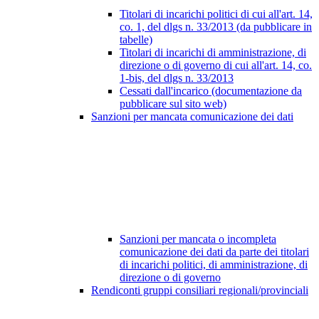
Titolari di incarichi politici di cui all'art. 14,
co. 1, del dlgs n. 33/2013 (da pubblicare in
tabelle)
Titolari di incarichi di amministrazione, di
direzione o di governo di cui all'art. 14, co.
1-bis, del dlgs n. 33/2013
Cessati dall'incarico (documentazione da
pubblicare sul sito web)
Sanzioni per mancata comunicazione dei dati
Sanzioni per mancata o incompleta
comunicazione dei dati da parte dei titolari
di incarichi politici, di amministrazione, di
direzione o di governo
Rendiconti gruppi consiliari regionali/provinciali