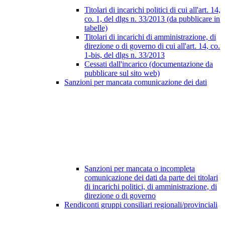
Titolari di incarichi politici di cui all'art. 14,
co. 1, del dlgs n. 33/2013 (da pubblicare in
tabelle)
Titolari di incarichi di amministrazione, di
direzione o di governo di cui all'art. 14, co.
1-bis, del dlgs n. 33/2013
Cessati dall'incarico (documentazione da
pubblicare sul sito web)
Sanzioni per mancata comunicazione dei dati
Sanzioni per mancata o incompleta
comunicazione dei dati da parte dei titolari
di incarichi politici, di amministrazione, di
direzione o di governo
Rendiconti gruppi consiliari regionali/provinciali