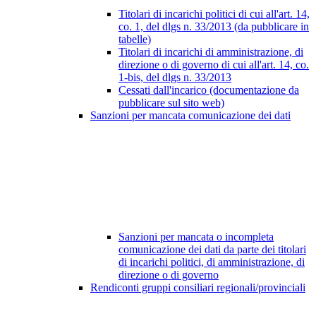
Titolari di incarichi politici di cui all'art. 14,
co. 1, del dlgs n. 33/2013 (da pubblicare in
tabelle)
Titolari di incarichi di amministrazione, di
direzione o di governo di cui all'art. 14, co.
1-bis, del dlgs n. 33/2013
Cessati dall'incarico (documentazione da
pubblicare sul sito web)
Sanzioni per mancata comunicazione dei dati
Sanzioni per mancata o incompleta
comunicazione dei dati da parte dei titolari
di incarichi politici, di amministrazione, di
direzione o di governo
Rendiconti gruppi consiliari regionali/provinciali