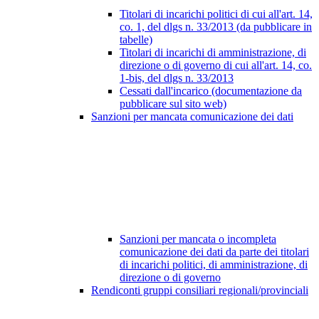
Titolari di incarichi politici di cui all'art. 14,
co. 1, del dlgs n. 33/2013 (da pubblicare in
tabelle)
Titolari di incarichi di amministrazione, di
direzione o di governo di cui all'art. 14, co.
1-bis, del dlgs n. 33/2013
Cessati dall'incarico (documentazione da
pubblicare sul sito web)
Sanzioni per mancata comunicazione dei dati
Sanzioni per mancata o incompleta
comunicazione dei dati da parte dei titolari
di incarichi politici, di amministrazione, di
direzione o di governo
Rendiconti gruppi consiliari regionali/provinciali