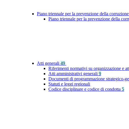
Piano triennale per la prevenzione della corruzione
Piano triennale per la prevenzione della co
Atti generali
49
Riferimenti normativi su organizzazione e at
Atti amministrativi generali
9
Documenti di programmazione strategico-ge
Statuti e leggi regionali
Codice disciplinare e codice di condotta
5