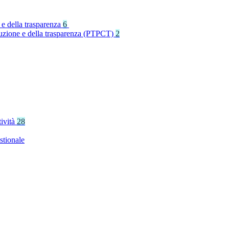
 e della trasparenza
6
rruzione e della trasparenza (PTPCT)
2
tività
28
stionale