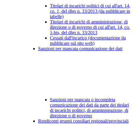
Titolari di incarichi politici di cui all'art. 14,
co. 1, del dlgs n. 33/2013 (da pubblicare in
tabelle)
Titolari di incarichi di amministrazione, di
direzione o di governo di cui all'art. 14, co.
1-bis, del dlgs n. 33/2013
Cessati dall'incarico (documentazione da
pubblicare sul sito web)
Sanzioni per mancata comunicazione dei dati
Sanzioni per mancata o incompleta
comunicazione dei dati da parte dei titolari
di incarichi politici, di amministrazione, di
direzione o di governo
Rendiconti gruppi consiliari regionali/provinciali