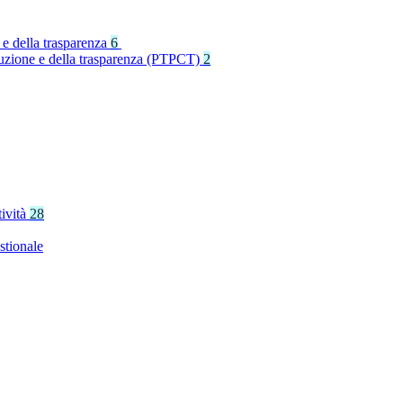
 e della trasparenza
6
rruzione e della trasparenza (PTPCT)
2
tività
28
stionale