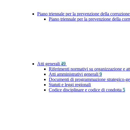
Piano triennale per la prevenzione della corruzione
Piano triennale per la prevenzione della co
Atti generali
49
Riferimenti normativi su organizzazione e at
Atti amministrativi generali
9
Documenti di programmazione strategico-ge
Statuti e leggi regionali
Codice disciplinare e codice di condotta
5