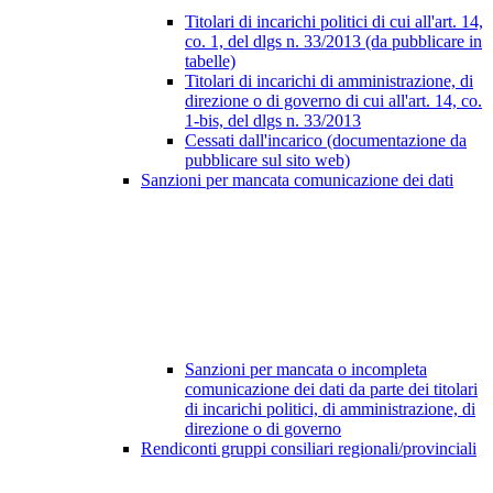
Titolari di incarichi politici di cui all'art. 14,
co. 1, del dlgs n. 33/2013 (da pubblicare in
tabelle)
Titolari di incarichi di amministrazione, di
direzione o di governo di cui all'art. 14, co.
1-bis, del dlgs n. 33/2013
Cessati dall'incarico (documentazione da
pubblicare sul sito web)
Sanzioni per mancata comunicazione dei dati
Sanzioni per mancata o incompleta
comunicazione dei dati da parte dei titolari
di incarichi politici, di amministrazione, di
direzione o di governo
Rendiconti gruppi consiliari regionali/provinciali