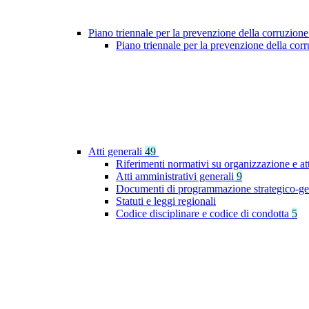
Piano triennale per la prevenzione della corruzione
Piano triennale per la prevenzione della co
Atti generali
49
Riferimenti normativi su organizzazione e at
Atti amministrativi generali
9
Documenti di programmazione strategico-ge
Statuti e leggi regionali
Codice disciplinare e codice di condotta
5