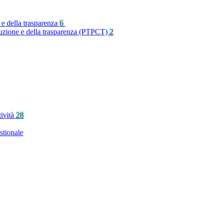
 e della trasparenza
6
rruzione e della trasparenza (PTPCT)
2
tività
28
stionale